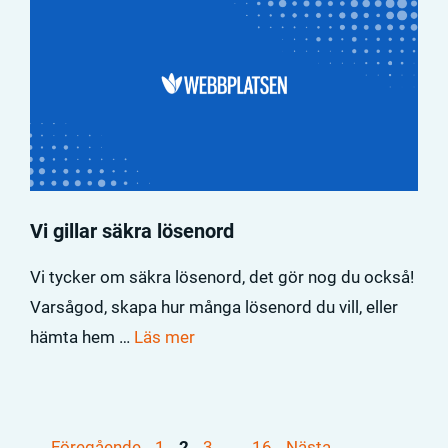
Vi gillar säkra lösenord
Vi tycker om säkra lösenord, det gör nog du också!
Varsågod, skapa hur många lösenord du vill, eller
hämta hem …
Läs mer
Sida
Sida
Sida
Sida
←
Föregående
1
2
3
…
16
Nästa
→