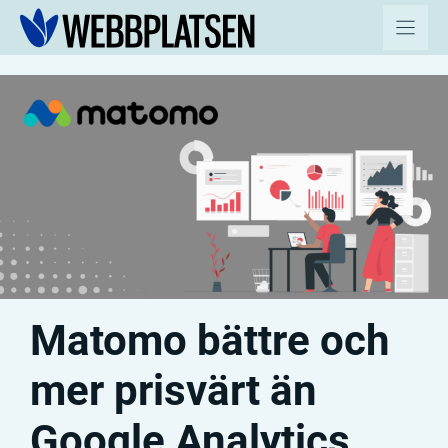
Hoppa
till
innehåll
Matomo bättre och
mer prisvärt än
Google Analytics