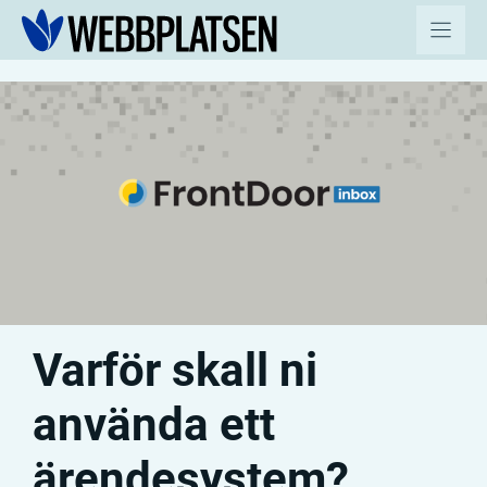
Hoppa
till
innehåll
Varför skall ni
använda ett
ärendesystem?