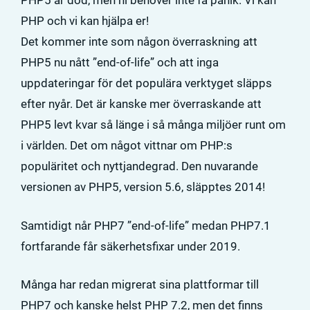
PHP5 är död, men ni behöver inte få panik. Vi kan
PHP och vi kan hjälpa er!
Det kommer inte som någon överraskning att
PHP5 nu nått ”end-of-life” och att inga
uppdateringar för det populära verktyget släpps
efter nyår. Det är kanske mer överraskande att
PHP5 levt kvar så länge i så många miljöer runt om
i världen. Det om något vittnar om PHP:s
populäritet och nyttjandegrad. Den nuvarande
versionen av PHP5, version 5.6, släpptes 2014!
Samtidigt når PHP7 ”end-of-life” medan PHP7.1
fortfarande får säkerhetsfixar under 2019.
Många har redan migrerat sina plattformar till
PHP7 och kanske helst PHP 7.2, men det finns