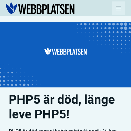
Hoppa
till
innehåll
PHP5 är död, länge
leve PHP5!