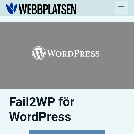
Hoppa
till
innehåll
Fail2WP för
WordPress