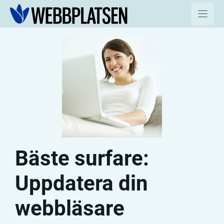
Hoppa
till
innehåll
Bäste surfare:
Uppdatera din
webbläsare