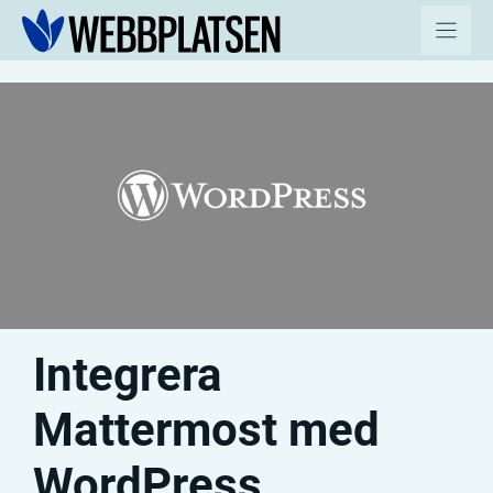
Hoppa
till
innehåll
Integrera
Mattermost med
WordPress