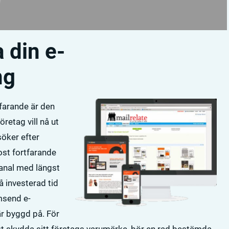
 din e-
ng
farande är den
etag vill nå ut
söker efter
ost fortfarande
kanal med längst
 investerad tid
msend e-
r byggd på. För