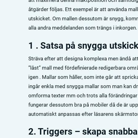
att maximera denna maktposition och samtidig
åtgärder följas. Ett exempel är att använda mall
utskicket. Om mallen dessutom är snygg, kom
alla andra meddelanden som trängs i inkorgen.
1 . Satsa på snygga utskic
Sträva efter att designa komplexa men ändå at
”låst” mall med fördefinierade redigerbara om
igen . Mallar som håller, som inte går att spricka
ingår enkla med snygga mallar som man kan dra o
omforma texter mm och trots alla förändringar s
fungerar dessutom bra på mobiler då de är up
automatiskt anpassas efter läsarens skärmstor
2. Triggers – skapa snabba