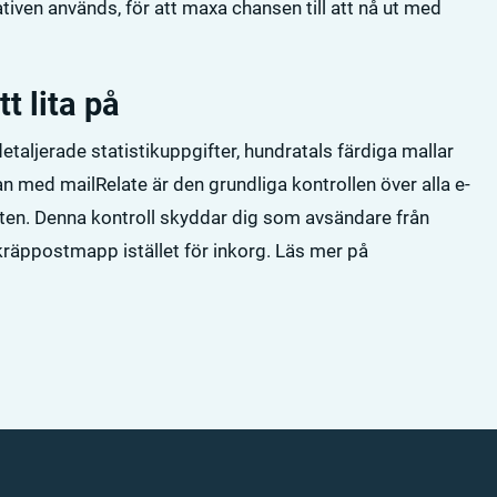
iven används, för att maxa chansen till att nå ut med
t lita på
 detaljerade statistikuppgifter, hundratals färdiga mallar
n med mailRelate är den grundliga kontrollen över alla e-
n. Denna kontroll skyddar dig som avsändare från
kräppostmapp istället för inkorg. Läs mer på