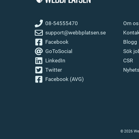
08-54555470
Om os
support@webbplatsen.se
Konta
Facebook
Blogg
GoToSocial
Sök jo
LinkedIn
CSR
Twitter
Nyhet
Facebook (AVG)
© 2026 Web