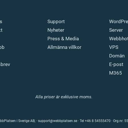
s
Support
WordPr
kt
Nyheter
Server
Press & Media
Webbhot
bb
Allmänna villkor
VPS
Domän
sbrev
E-post
M365
Alla priser är exklusive moms.
bPlatsen i Sverige AB; ·
support@webbplatsen.se
·
Tel +46 8 54555470
· Org.nr: 