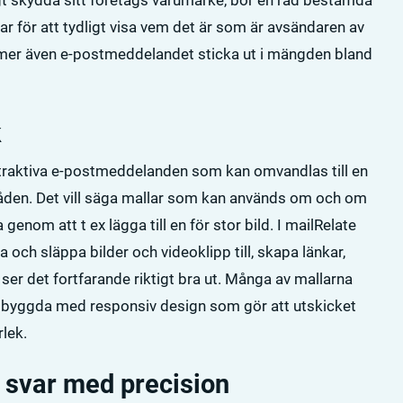
t skydda sitt företags varumärke, bör en rad bestämda
ar för att tydligt visa vem det är som är avsändaren av
mer även e-postmeddelandet sticka ut i mängden bland
k
traktiva e-postmeddelanden som kan omvandlas till en
råden. Det vill säga mallar som kan används om och om
 genom att t ex lägga till en för stor bild. I mailRelate
ch släppa bilder och videoklipp till, skapa länkar,
er det fortfarande riktigt bra ut. Många av mallarna
pbyggda med responsiv design som gör att utskicket
lek.
 svar med precision