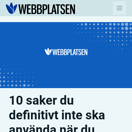
Hoppa
till
innehåll
10 saker du
definitivt inte ska
använda när du